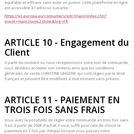
équitable et efficace sans ester en justice. Cette plateforme en ligne
est accessible à l'adresse suivante :
https://ec.europa.eu/consumers/odr/main/index.cfm?
event=main.home2.show&lng=FR
ARTICLE 10 - Engagement du
Client
A partir du moment où nous réceptionnons votre bon de commande,
vous déclarez accepter son contenu ainsi que les conditions
générales de vente CHRISTINE LINGERIE qui sont régies par le droit
français et peuvent être modifiées à tout moment sans préavis.
ARTICLE 11 - PAIEMENT EN
TROIS FOIS SANS FRAIS
Vous avez la possibilité de régler votre commande en trois fois sans
frais à partir de 200€ d'achat. Il vous suffit pour cela de choisir le
paiement en 3 fois par chèque lorsque vous passez votre